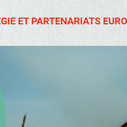
DANS L
DE GUI
STRATÉGIE ET P